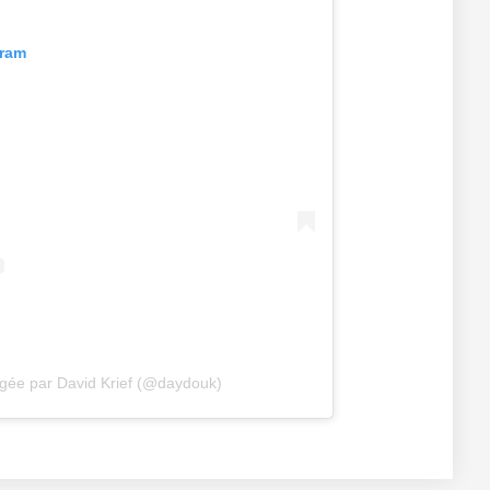
gram
agée par David Krief (@daydouk)