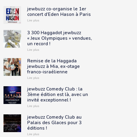
jewbuzz co-organise le 1er
concert d’Eden Hason à Paris
Lire plus
3 300 Haggadot jewbuzz
« Jeux Olympiques » vendues,
un record !
Lire plus
Remise de la Haggada
jewbuzz à Mia, ex-otage
franco-israélienne
Lire plus
jewbuzz Comedy Club : la
3ème édition est là, avec un
invité exceptionnel !
Lire plus
jewbuzz Comedy Club au
Palais des Glaces pour 3
éditions !
Lire plus