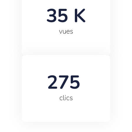
35
 K
vues
275
clics