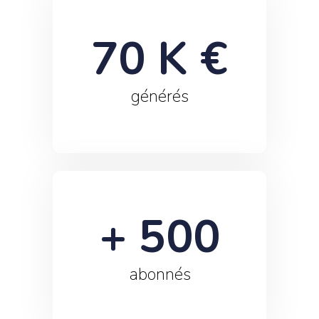
70
 K €
générés
+ 
500
abonnés