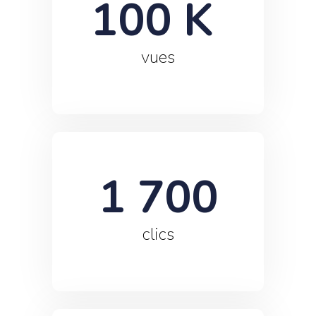
100
 K 
vues
1 700
clics