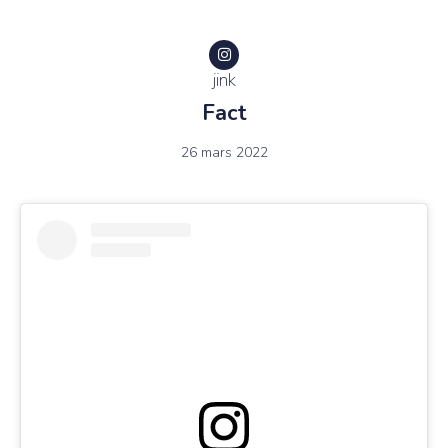
jink
Fact
26 mars 2022