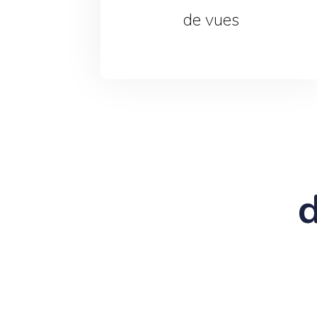
de vues
d