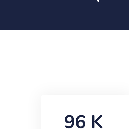
96
 K 