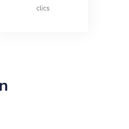
clics
on