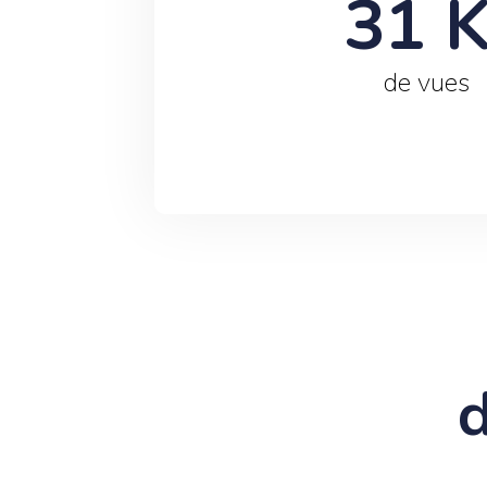
31
 
de vues
d