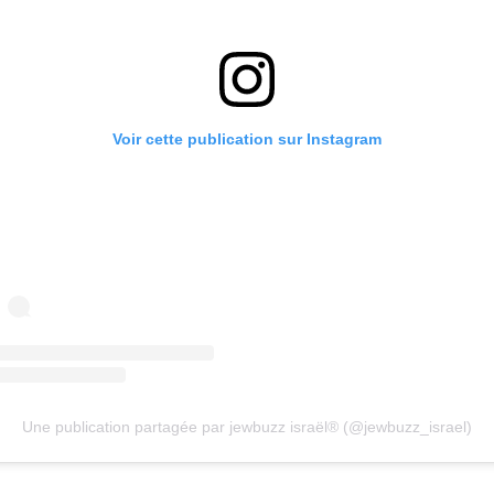
Voir cette publication sur Instagram
Une publication partagée par jewbuzz israël® (@jewbuzz_israel)