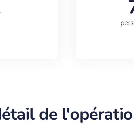
K 
pers
étail de l'opérati