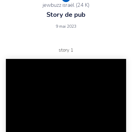
jewbuzz israël (24 K)
Story de pub
9 mai 2023
story 1