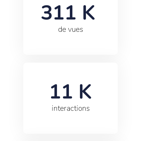
311
 K 
de vues
11
 K
interactions