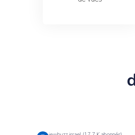
d
jewbuzz israel (17,7 K abonnés)