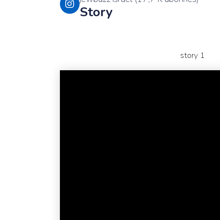
Story
story 1