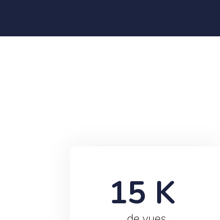
15
 K 
de vues