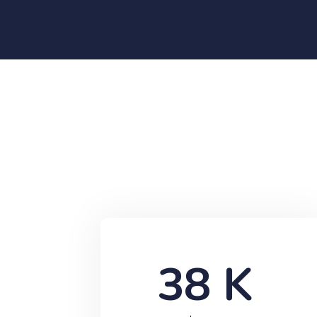
38
 K 