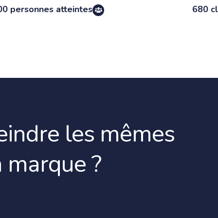
00 personnes atteintes
680 cl
teindre les mêmes
a marque ?