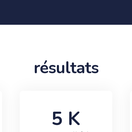
résultats
5
 K