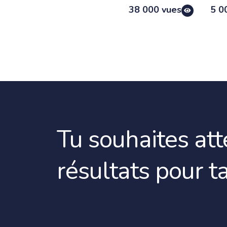
38 000 vues
5 0
Tu souhaites at
résultats pour t