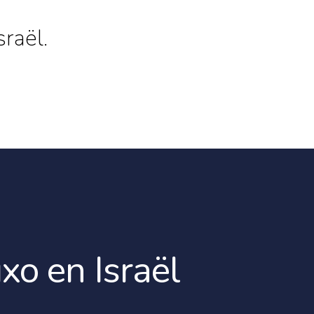
raël.
uxo en Israël