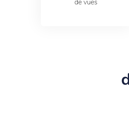
de vues
d