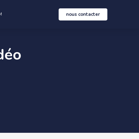
nous contacter
M
déo