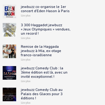
jewbuzz co-organise le 1er
concert d’Eden Hason à Paris
Lire plus
3 300 Haggadot jewbuzz
« Jeux Olympiques » vendues,
un record !
Lire plus
Remise de la Haggada
jewbuzz à Mia, ex-otage
franco-israélienne
Lire plus
jewbuzz Comedy Club : la
3ème édition est là, avec un
invité exceptionnel !
Lire plus
jewbuzz Comedy Club au
Palais des Glaces pour 3
éditions !
Lire plus