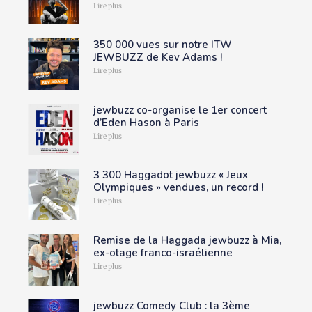
Lire plus
350 000 vues sur notre ITW
JEWBUZZ de Kev Adams !
Lire plus
jewbuzz co-organise le 1er concert
d’Eden Hason à Paris
Lire plus
3 300 Haggadot jewbuzz « Jeux
Olympiques » vendues, un record !
Lire plus
Remise de la Haggada jewbuzz à Mia,
ex-otage franco-israélienne
Lire plus
jewbuzz Comedy Club : la 3ème