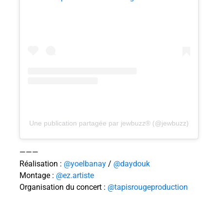
Une publication partagée par jewbuzz® (@jewbuzz)
———
Réalisation :
@yoelbanay
/
@daydouk
Montage :
@ez.artiste
Organisation du concert :
@tapisrougeproduction