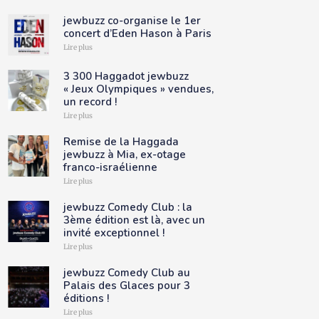
jewbuzz co-organise le 1er
concert d’Eden Hason à Paris
Lire plus
3 300 Haggadot jewbuzz
« Jeux Olympiques » vendues,
un record !
Lire plus
Remise de la Haggada
jewbuzz à Mia, ex-otage
franco-israélienne
Lire plus
jewbuzz Comedy Club : la
3ème édition est là, avec un
invité exceptionnel !
Lire plus
jewbuzz Comedy Club au
Palais des Glaces pour 3
éditions !
Lire plus